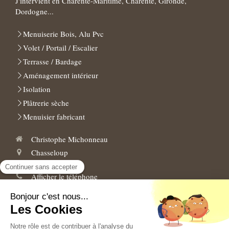
J'intervient en Charente-Maritime, Charente, Gironde,
Dordogne...
Menuiserie Bois, Alu Pvc
Volet / Portail / Escalier
Terrasse / Bardage
Aménagement intérieur
Isolation
Plâtrerie sèche
Menuisier fabricant
Christophe Michonneau
Chasseloup
17210
Pouillac
Afficher le téléphone
Demander un devis